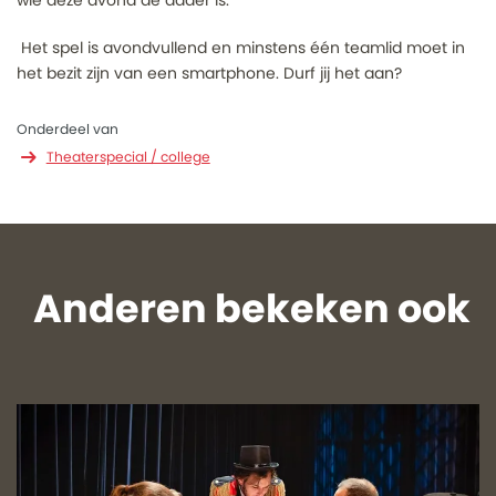
wie deze avond de dader is.
Het spel is avondvullend en minstens één teamlid moet in
het bezit zijn van een smartphone. Durf jij het aan?
Onderdeel van
Theaterspecial / college
Anderen bekeken ook
Overslaan