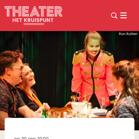
Menu
Ron Rutten
wo 30 sep
20:00