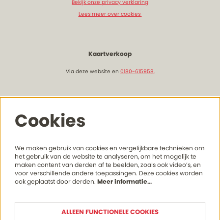
Bekijk onze privacy verklaring
Lees meer over cookies
Kaartverkoop
Via deze website en
0180-615958.
Openingstijden & bereikbaarheid
Cookies
Lees hier meer onze actuele openingstijden
en bereikhaarheid
We maken gebruik van cookies en vergelijkbare technieken om
het gebruik van de website te analyseren, om het mogelijk te
maken content van derden af te beelden, zoals ook video’s, en
voor verschillende andere toepassingen. Deze cookies worden
Volg ons
ook geplaatst door derden.
Meer informatie…
ALLEEN FUNCTIONELE COOKIES