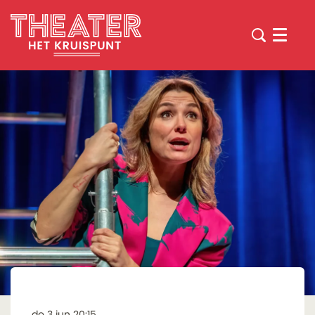
Menu
do 3 jun
20:15