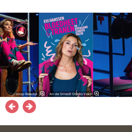
Overslaan
Jaap Reedijk
An de Smedt Studio Yoko