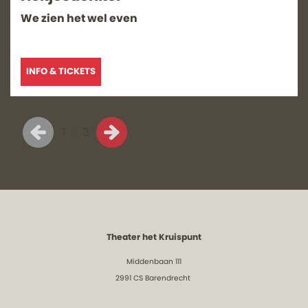
We zien het wel even
INFO & TICKETS
1
3
Theater het Kruispunt
Middenbaan 111
2991 CS Barendrecht