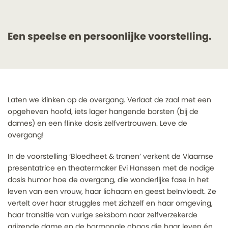
Een speelse en persoonlijke voorstelling.
Laten we klinken op de overgang. Verlaat de zaal met een
Inzoomen
Inzoomen
Inzo
opgeheven hoofd, iets lager hangende borsten (bij de
dames) en een flinke dosis zelfvertrouwen. Leve de
overgang!
In de voorstelling ‘Bloedheet & tranen’ verkent de Vlaamse
presentatrice en theatermaker Evi Hanssen met de nodige
dosis humor hoe de overgang, die wonderlijke fase in het
leven van een vrouw, haar lichaam en geest beïnvloedt. Ze
vertelt over haar struggles met zichzelf en haar omgeving,
haar transitie van vurige seksbom naar zelfverzekerde
grijzende dame en de hormonale chaos die haar leven én