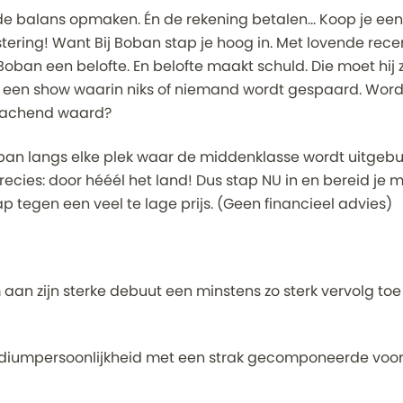
e balans opmaken. Én de rekening betalen… Koop je een 
estering! Want Bij Boban stap je hoog in. Met lovende rece
 Boban een belofte. En belofte maakt schuld. Die moet hij z
: een show waarin niks of niemand wordt gespaard. Wor
t lachend waard?
ban langs elke plek waar de middenklasse wordt uitgebu
Precies: door hééél het land! Dus stap NU in en bereid je
p tegen een veel te lage prijs. (Geen financieel advies)
 aan zijn sterke debuut een minstens zo sterk vervolg toe
iumpersoonlijkheid met een strak gecomponeerde voorst