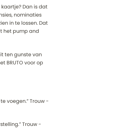
kaartje? Dan is dat
nsies, nominaties
ien in te lossen. Dat
dt het pump and
it ten gunste van
 met BRUTO voor op
 te voegen.” Trouw -
elling.” Trouw -