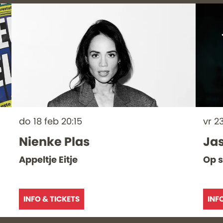
do 18 feb
20:15
vr 2
Nienke Plas
Jas
Appeltje Eitje
Op 
INFO & TICKETS
INF