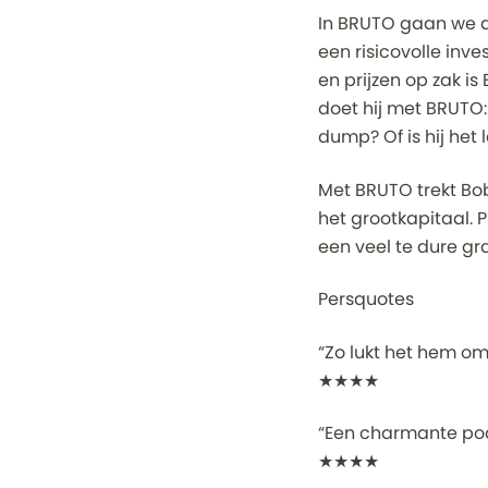
In BRUTO gaan we d
een risicovolle inv
en prijzen op zak is
doet hij met BRUTO
dump? Of is hij he
Met BRUTO trekt Bo
het grootkapitaal. 
een veel te dure gra
Persquotes
“Zo lukt het hem om
★★★★
“Een charmante pod
★★★★