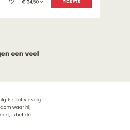
€ 24,50
TICKETS
gen een veel
lg. En dat vervolg
kdom waar hij
ordt, is het de