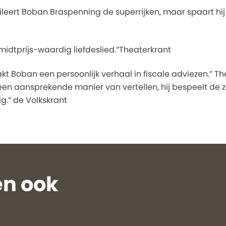
 fileert Boban Braspenning de superrijken, maar spaart hij o
midtprijs-waardig liefdeslied.”Theaterkrant
t Boban een persoonlijk verhaal in fiscale adviezen.” Th
en aansprekende manier van vertellen, hij bespeelt de z
g.” de Volkskrant
n ook