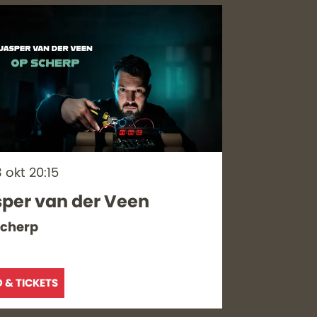
3 okt
20:15
per van der Veen
scherp
O & TICKETS