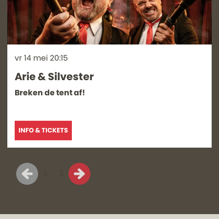
vr 14 mei
20:15
Arie & Silvester
Breken de tent af!
INFO & TICKETS
1
3