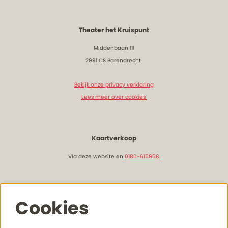
Theater het Kruispunt
Middenbaan 111
2991 CS Barendrecht
Bekijk onze privacy verklaring
Lees meer over cookies
Kaartverkoop
Via deze website en
0180-615958.
Openingstijden & bereikbaarheid
Cookies
Lees hier meer onze actuele openingstijden