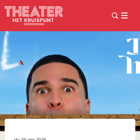
Menu
do 29 apr
20:15