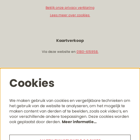
Bekijk onze privacy verklaring
Lees meer over cookies
Kaartverkoop
Via deze website en
0180-615958.
Openingstijden & bereikbaarheid
Cookies
Lees hier meer onze actuele openingstijden
en bereikhaarheid
We maken gebruik van cookies en vergelijkbare technieken om
het gebruik van de website te analyseren, om het mogelijk te
maken content van derden af te beelden, zoals ook video’s, en
voor verschillende andere toepassingen. Deze cookies worden
Volg ons
ook geplaatst door derden.
Meer informatie…