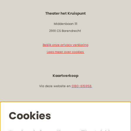
Theater het Kruispunt
Middenbaan 111
2991 CS Barendrecht
Bekijk onze privacy verklaring
Lees meer over cookies
Kaartverkoop
Via deze website en
0180-615958.
Openingstijden & bereikbaarheid
Cookies
Lees hier meer onze actuele openingstijden
en bereikhaarheid