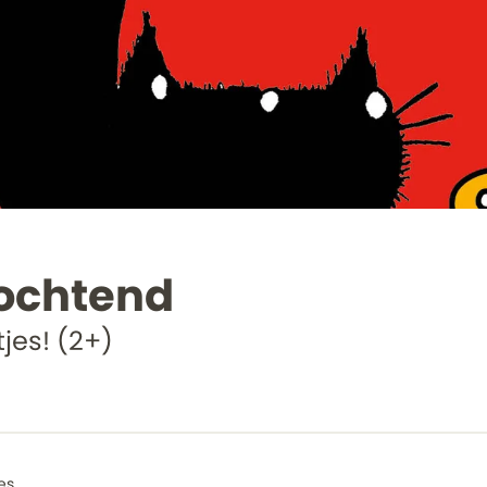
rochtend
jes! (2+)
es