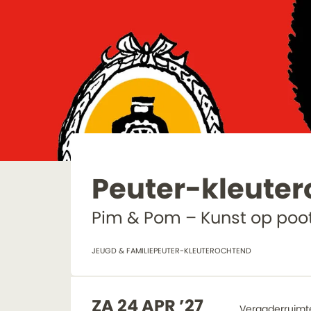
Peuter-kleute
Pim & Pom – Kunst op poot
JEUGD & FAMILIE
PEUTER-KLEUTEROCHTEND
ZA 24 APR ’27
Vergaderruimt