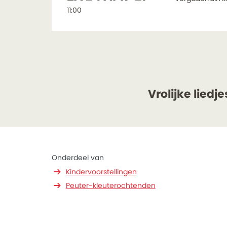
11:00
Vrolijke liedj
Onderdeel van
Kindervoorstellingen
Peuter-kleuterochtenden
men