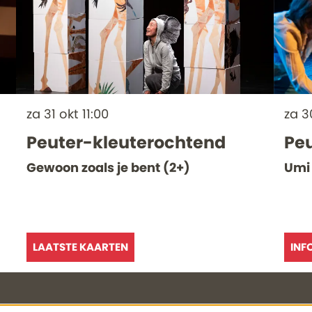
za 31 okt
11:00
za 3
n
Peuter-kleuterochtend
Pe
Gewoon zoals je bent (2+)
Umi 
LAATSTE KAARTEN
INF