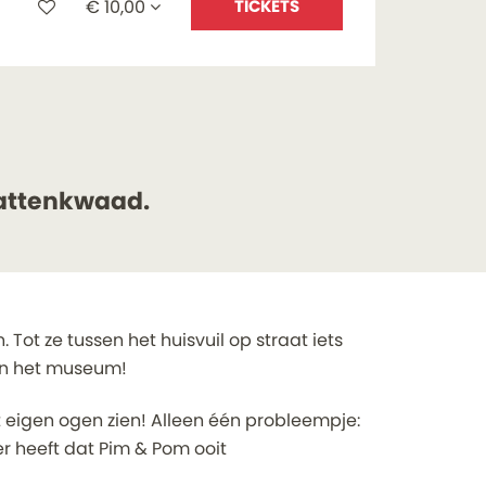
€ 10,00
TICKETS
 kattenkwaad.
ot ze tussen het huisvuil op straat iets
 in het museum!
 eigen ogen zien! Alleen één probleempje:
r heeft dat Pim & Pom ooit
Inzoomen