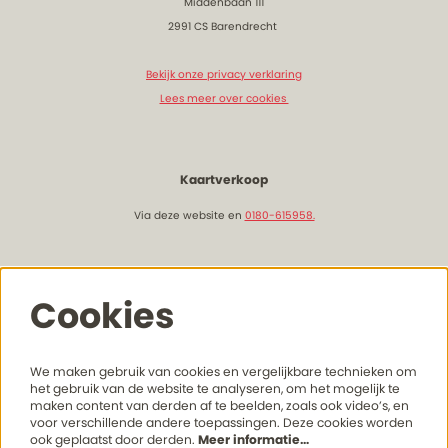
Middenbaan 111
2991 CS Barendrecht
Bekijk onze privacy verklaring
Lees meer over cookies
Kaartverkoop
Via deze website en
0180-615958.
Openingstijden & bereikbaarheid
Cookies
Lees hier meer onze actuele openingstijden
en bereikhaarheid
We maken gebruik van cookies en vergelijkbare technieken om
het gebruik van de website te analyseren, om het mogelijk te
maken content van derden af te beelden, zoals ook video’s, en
voor verschillende andere toepassingen. Deze cookies worden
Volg ons
ook geplaatst door derden.
Meer informatie…