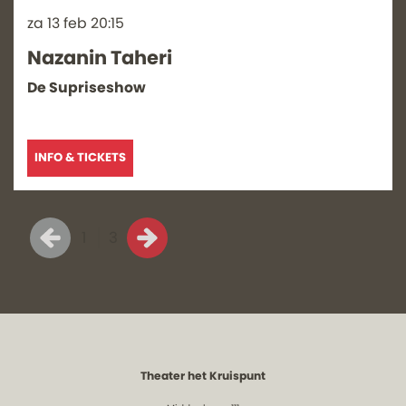
za 13 feb
20:15
Nazanin Taheri
De Supriseshow
INFO & TICKETS
1
3
Theater het Kruispunt