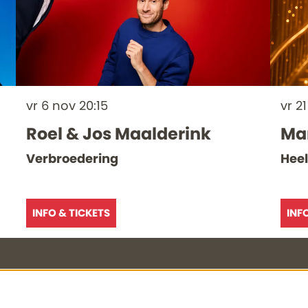
vr 6 nov
20:15
vr 2
Roel & Jos Maalderink
Ma
Verbroedering
Heel
INFO & TICKETS
INF