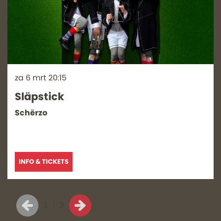
za 6 mrt
20:15
Släpstick
Schërzo
INFO & TICKETS
1
3