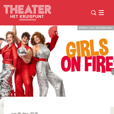
Menu
Willem van Walderveen
wo 16 dec
20:15