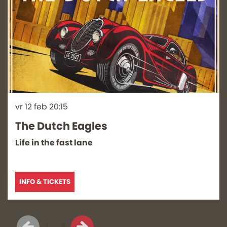
vr 12 feb
20:15
The Dutch Eagles
Life in the fast lane
INFO & TICKETS
1
3