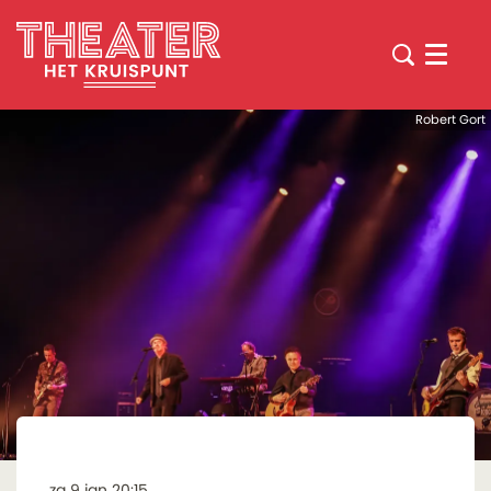
Menu
Robert Gort
za 9 jan
20:15