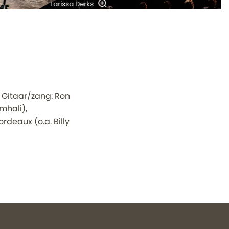
Larissa Derks
, Gitaar/zang: Ron
Amhali),
deaux (o.a. Billy