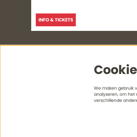
INFO & TICKETS
Cookie
Theater het Kruispunt
Kaartv
Middenbaan 111
Via deze 
We maken gebruik va
2991 CS Barendrecht
analyseren, om het 
verschillende ander
Bekijk onze privacy verklaring
Lees meer over cookies