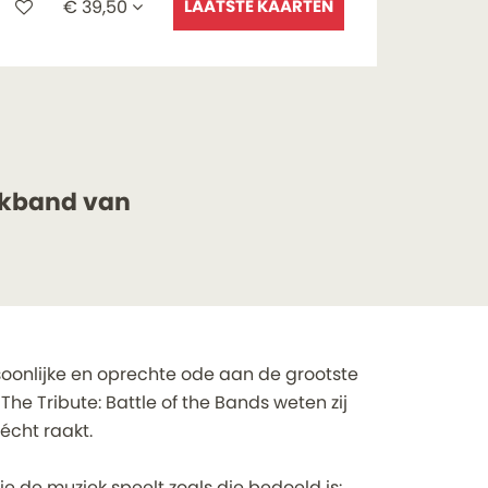
€ 39,50
LAATSTE KAARTEN
ockband van
oonlijke en oprechte ode aan de grootste
Inzoomen
he Tribute: Battle of the Bands weten zij
écht raakt.
 de muziek speelt zoals die bedoeld is: