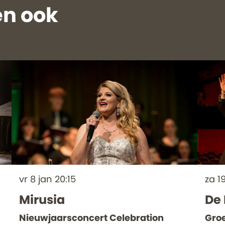
n ook
vr 8 jan
20:15
za 1
Mirusia
De
Nieuwjaarsconcert Celebration
Groe