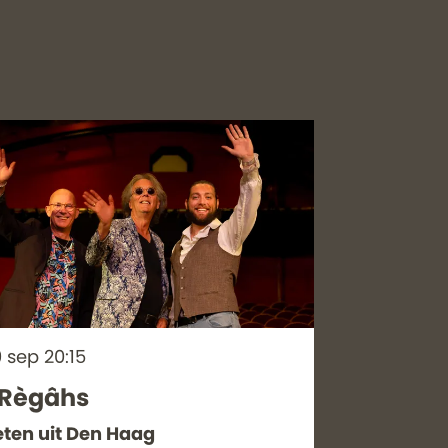
9 sep
20:15
 Règâhs
ten uit Den Haag