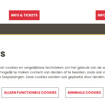
INFO & TICKETS
INF
s
erkoop
Openingstijden & bereikbaar
website en
0180-615958.
Lees hier meer onze actuele opening
n cookies en vergelijkbare technieken om het gebruik van de w
en bereikhaarheid
mogelijk te maken content van derden af te beelden, zoals ook vi
e toepassingen. Deze cookies worden ook geplaatst door derden
ALLEEN FUNCTIONELE COOKIES
MINIMALE COOKIES