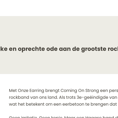
jke en oprechte ode aan de grootste r
Met Onze Earring brengt Coming On Strong een pers
rockband van ons land. Als trots 3e-geëindigde van T
wat het betekent om een eerbetoon te brengen dat 
Geen imitatie. Geen kopie. Maar een Haagse band die