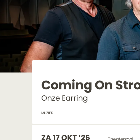
Coming On Str
Onze Earring
MUZIEK
ZA 17 OKT ’26
Theaterzaal