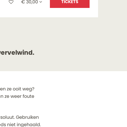
€ 30,00
TICKETS
wervelwind.
ren ze ooit weg?
an ze weer foute
bsoluut. Gebruiken
ds niet ingehaald.