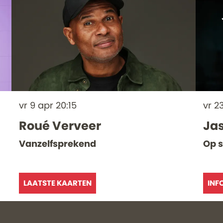
vr 9 apr
20:15
vr 2
Roué Verveer
Jas
Vanzelfsprekend
Op 
LAATSTE KAARTEN
INF